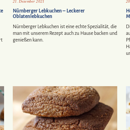
21. Dezember 2021
20
te
Nürnberger Lebkuchen – Leckerer
H
Oblatenlebkuchen
M
Nürnberger Lebkuchen ist eine echte Spezialität, die
D
man mit unserem Rezept auch zu Hause backen und
a
rt
genießen kann.
P
Ha
u