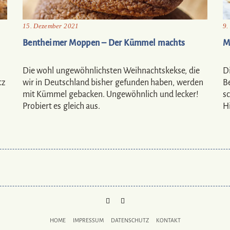
15. Dezember 2021
9.
Bentheimer Moppen – Der Kümmel machts
M
Die wohl ungewöhnlichsten Weihnachtskekse, die
D
tz
wir in Deutschland bisher gefunden haben, werden
Be
mit Kümmel gebacken. Ungewöhnlich und lecker!
sc
Probiert es gleich aus.
H
PINTEREST
MAIL
TO
HOME
IMPRESSUM
DATENSCHUTZ
KONTAKT
BUKECHI