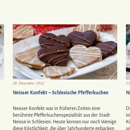
20. Dezember 2022
12
Neisser Konfekt – Schlesische Pfefferkuchen
N
Neisser Konfekt war in früheren Zeiten eine
D
berühmte Pfefferkuchenspezialität aus der Stadt
is
Neisse in Schlesien. Heute kennen nur noch Wenige
K
diese Köstlichkeit, die über Jahrhunderte gebacken
u