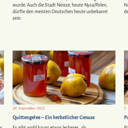
wurde. Auch die Stadt Neisse, heute Nysa/Polen,
N
dürfte den meisten Deutschen heute unbekannt
d
sein.
20. September 2022
5.
Quittengelee – Ein herbstlicher Genuss
P
es
Es gibt wohl kaum etwas leckeres, als
P