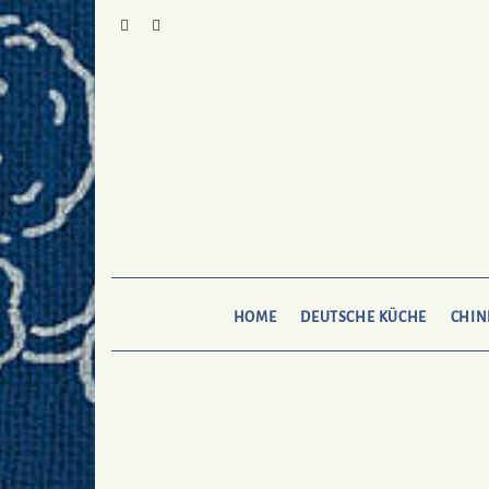
Skip
to
Pinterest
Mail
To
Bukechi
content
HOME
DEUTSCHE KÜCHE
CHIN