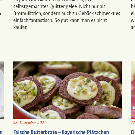
selbstgemachtes Quittengelee. Nicht nur als
b
n
Brotaufstrich, sondern auch zu Gebäck schmeckt es
e
einfach fantastisch. So gut kann man es nicht
wi
kaufen!
a
23. Dezember 2021
22
ln
Falsche Butterbrote – Bayerische Plätzchen
D