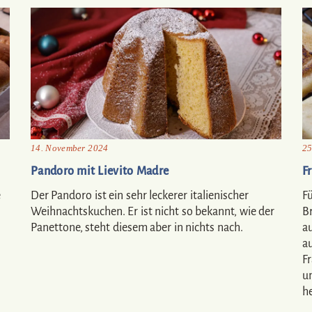
14. November 2024
25
Pandoro mit Lievito Madre
F
e
Der Pandoro ist ein sehr leckerer italienischer
Fü
Weihnachtskuchen. Er ist nicht so bekannt, wie der
B
Panettone, steht diesem aber in nichts nach.
a
a
Fr
u
h