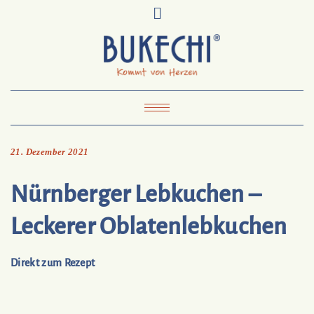
Skip
Pinterest
Mail
to
To
Bukechi
content
About
Impressum
Datenschutz
Kontakt
Toggle Navigation
21. Dezember 2021
Nürnberger Lebkuchen –
Leckerer Oblatenlebkuchen
Direkt zum Rezept