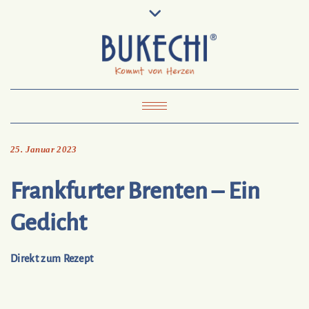
Skip
Pinterest
Mail
to
To
Bukechi
content
About
Impressum
Datenschutz
Kontakt
Toggle Navigation
25. Januar 2023
Frankfurter Brenten – Ein
Gedicht
Direkt zum Rezept