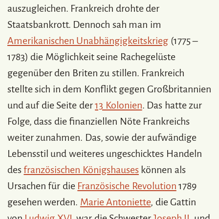
auszugleichen. Frankreich drohte der
Staatsbankrott. Dennoch sah man im
Amerikanischen Unabhängigkeitskrieg
(1775 –
1783) die Möglichkeit seine Rachegelüste
gegenüber den Briten zu stillen. Frankreich
stellte sich in dem Konflikt gegen Großbritannien
und auf die Seite der
13 Kolonien
. Das hatte zur
Folge, dass die finanziellen Nöte Frankreichs
weiter zunahmen. Das, sowie der aufwändige
Lebensstil und weiteres ungeschicktes Handeln
des
französischen Königshauses
können als
Ursachen für die
Französische Revolution
1789
gesehen werden.
Marie Antoniette
, die Gattin
von
Ludwig XVI.
war die Schwester
Joseph II.
und