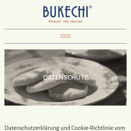
Skip
Pinterest
Mail
to
To
Bukechi
content
About
Impressum
Datenschutz
Kontakt
Toggle
Navigation
DATENSCHUTZ
Datenschutzerklärung und Cookie-Richtlinie vom