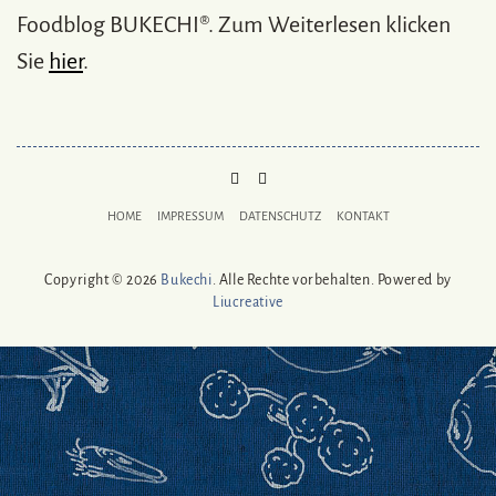
Foodblog BUKECHI®. Zum Weiterlesen klicken
Sie
hier
.
PINTEREST
MAIL
TO
HOME
IMPRESSUM
DATENSCHUTZ
KONTAKT
BUKECHI
Copyright © 2026
Bukechi
. Alle Rechte vorbehalten. Powered by
Liucreative