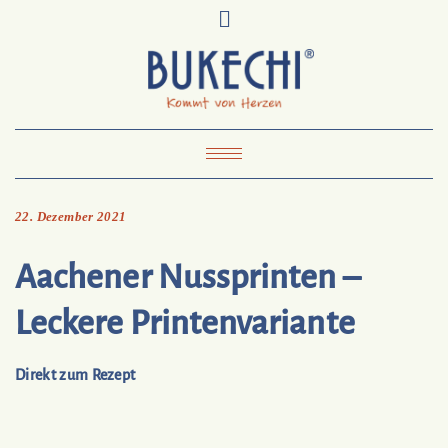
Skip
Pinterest
Mail
to
To
Bukechi
content
About
Impressum
Datenschutz
Kontakt
Toggle Navigation
22. Dezember 2021
Aachener Nussprinten –
Leckere Printenvariante
Direkt zum Rezept