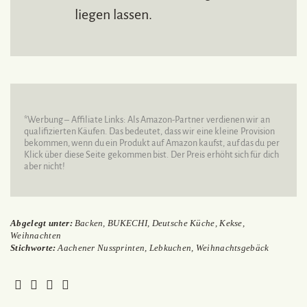
liegen lassen.
*Werbung – Affiliate Links: Als Amazon-Partner verdienen wir an
qualifizierten Käufen. Das bedeutet, dass wir eine kleine Provision
bekommen, wenn du ein Produkt auf Amazon kaufst, auf das du per
Klick über diese Seite gekommen bist. Der Preis erhöht sich für dich
aber nicht!
Abgelegt unter:
Backen
,
BUKECHI
,
Deutsche Küche
,
Kekse
,
Weihnachten
Stichworte:
Aachener Nussprinten
,
Lebkuchen
,
Weihnachtsgebäck