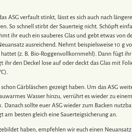
das ASG verfault stinkt, lässt es sich auch nach länge
en. So schnell stirbt der Sauerteig nicht. Schöpft ei
hmt ihr euch ein sauberes Glas und gebt etwas von d
 Neuansatz ausreichend. Nehmt beispielsweise 10 g v
zt hattet (z. B. Bio-Roggenvollkornmehl). Dann fügt 
gt ihr den Deckel lose auf oder deckt das Glas mit Fol
°C).
schon Gärbläschen gezeigt haben. Um das ASG weiter 
uwarmes Wasser hinzu, verrührt es wieder zu einem B
. Danach sollte euer ASG wieder zum Backen nutzbar
 am besten gleich eine Sauerteigsicherung an.
gebildet haben, empfehlen wir euch einen Neuansatz. 