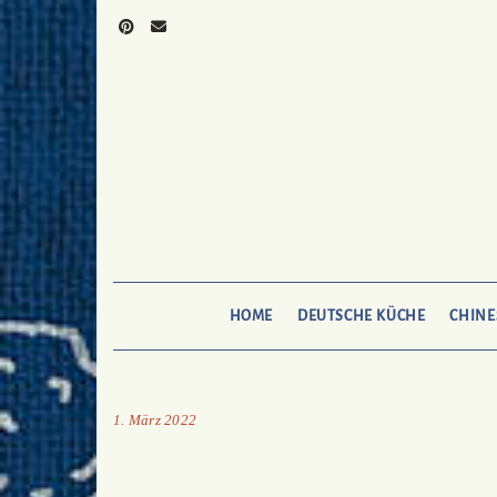
Skip
to
Pinterest
Mail
To
Bukechi
content
HOME
DEUTSCHE KÜCHE
CHINE
1. März 2022