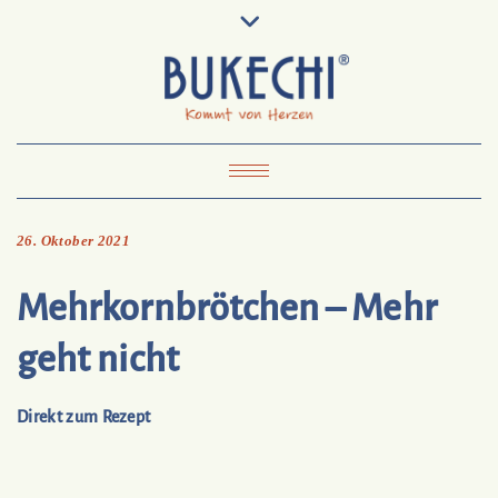
Skip
Pinterest
Mail
to
To
Bukechi
content
About
Impressum
Datenschutz
Kontakt
Toggle Navigation
26. Oktober 2021
Mehrkornbrötchen – Mehr
geht nicht
Direkt zum Rezept