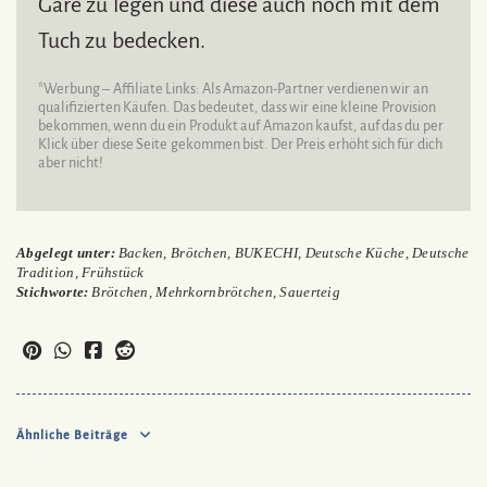
Gare zu legen und diese auch noch mit dem
Tuch zu bedecken.
*Werbung – Affiliate Links: Als Amazon-Partner verdienen wir an
qualifizierten Käufen. Das bedeutet, dass wir eine kleine Provision
bekommen, wenn du ein Produkt auf Amazon kaufst, auf das du per
Klick über diese Seite gekommen bist. Der Preis erhöht sich für dich
aber nicht!
Abgelegt unter:
Backen
,
Brötchen
,
BUKECHI
,
Deutsche Küche
,
Deutsche
Tradition
,
Frühstück
Stichworte:
Brötchen
,
Mehrkornbrötchen
,
Sauerteig
Ähnliche Beiträge