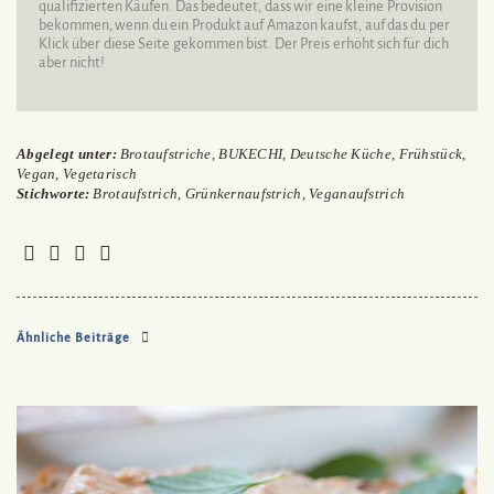
qualifizierten Käufen. Das bedeutet, dass wir eine kleine Provision
bekommen, wenn du ein Produkt auf Amazon kaufst, auf das du per
Klick über diese Seite gekommen bist. Der Preis erhöht sich für dich
aber nicht!
Abgelegt unter:
Brotaufstriche
,
BUKECHI
,
Deutsche Küche
,
Frühstück
,
Vegan
,
Vegetarisch
Stichworte:
Brotaufstrich
,
Grünkernaufstrich
,
Veganaufstrich
Ähnliche Beiträge