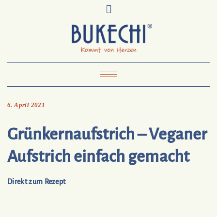
Skip
Pinterest
Mail
to
To
Bukechi
content
About
Impressum
Datenschutz
Kontakt
Toggle Navigation
6. April 2021
Grünkernaufstrich – Veganer
Aufstrich einfach gemacht
Direkt zum Rezept