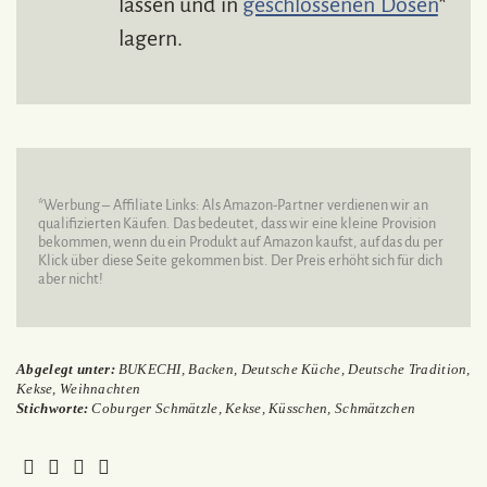
lassen und in
geschlossenen Dosen
*
lagern.
*Werbung – Affiliate Links: Als Amazon-Partner verdienen wir an
qualifizierten Käufen. Das bedeutet, dass wir eine kleine Provision
bekommen, wenn du ein Produkt auf Amazon kaufst, auf das du per
Klick über diese Seite gekommen bist. Der Preis erhöht sich für dich
aber nicht!
Abgelegt unter:
BUKECHI
,
Backen
,
Deutsche Küche
,
Deutsche Tradition
,
Kekse
,
Weihnachten
Stichworte:
Coburger Schmätzle
,
Kekse
,
Küsschen
,
Schmätzchen