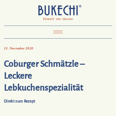
Skip
Pinterest
Mail
to
To
Bukechi
content
About
Impressum
Datenschutz
Kontakt
Toggle
Navigation
13. November 2020
Coburger Schmätzle –
Leckere
Lebkuchenspezialität
Direkt zum Rezept