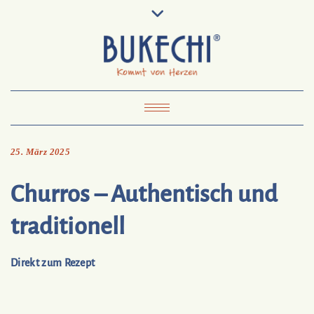
Skip
Pinterest
Mail
to
To
Bukechi
content
About
Impressum
Datenschutz
Kontakt
Toggle Navigation
25. März 2025
Churros – Authentisch und
traditionell
Direkt zum Rezept