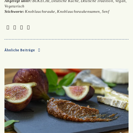
Abgelegt unter:
BUKECHI
,
Deutsche Küche
,
Deutsche Tradition
,
Vegan
,
Vegetarisch
Stichworte:
Knoblauchsrauke
,
Knoblauchsraukensamen
,
Senf
Ähnliche Beiträge