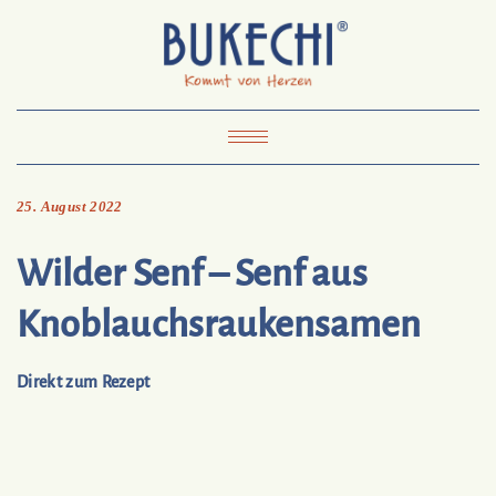
Skip
Pinterest
Mail
to
To
Bukechi
content
About
Impressum
Datenschutz
Kontakt
Toggle
Navigation
25. August 2022
Wilder Senf – Senf aus
Knoblauchsraukensamen
Direkt zum Rezept