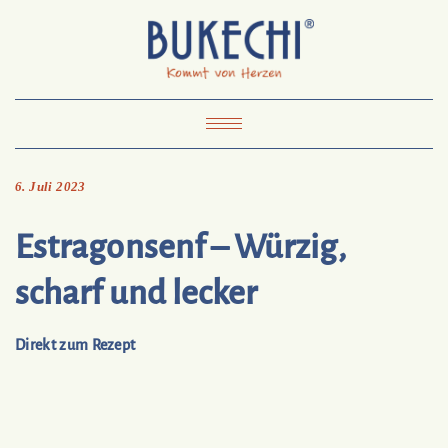
Skip
Pinterest
Mail
to
To
Bukechi
content
About
Impressum
Datenschutz
Kontakt
Toggle
Navigation
6. Juli 2023
Estragonsenf – Würzig,
scharf und lecker
Direkt zum Rezept