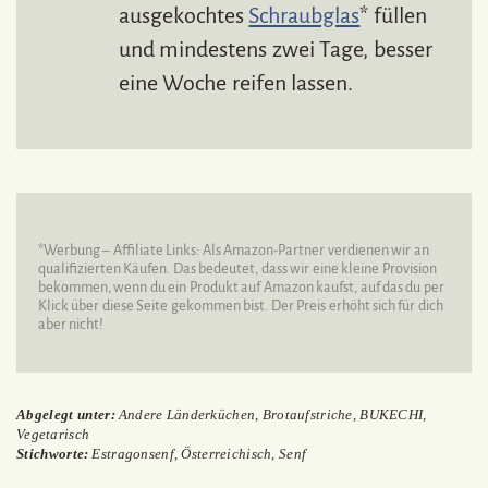
ausgekochtes
Schraubglas
* füllen
und mindestens zwei Tage, besser
eine Woche reifen lassen.
*Werbung – Affiliate Links: Als Amazon-Partner verdienen wir an
qualifizierten Käufen. Das bedeutet, dass wir eine kleine Provision
bekommen, wenn du ein Produkt auf Amazon kaufst, auf das du per
Klick über diese Seite gekommen bist. Der Preis erhöht sich für dich
aber nicht!
Abgelegt unter:
Andere Länderküchen
,
Brotaufstriche
,
BUKECHI
,
Vegetarisch
Stichworte:
Estragonsenf
,
Österreichisch
,
Senf