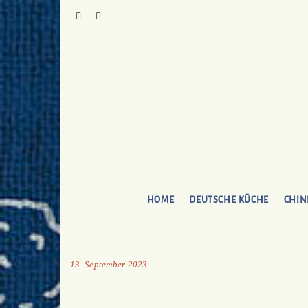
Skip
to
Pinterest
Mail
To
Bukechi
content
HOME
DEUTSCHE KÜCHE
CHIN
13. September 2023