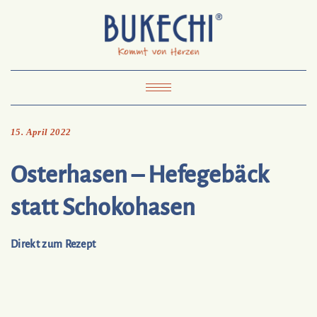
Skip
Pinterest
Mail
to
To
Bukechi
content
About
Impressum
Datenschutz
Kontakt
Toggle
Navigation
15. April 2022
Osterhasen – Hefegebäck
statt Schokohasen
Direkt zum Rezept