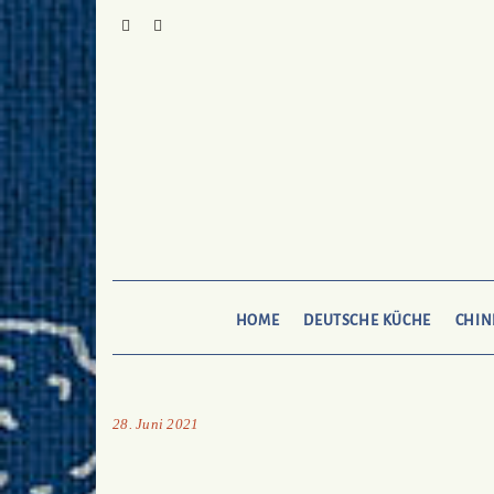
Skip
to
Pinterest
Mail
To
Bukechi
content
HOME
DEUTSCHE KÜCHE
CHIN
28. Juni 2021