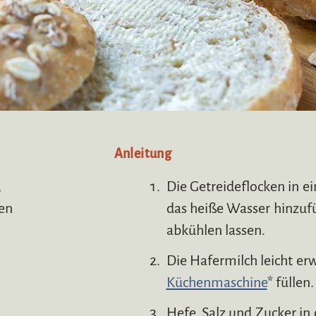
Anleitung
,
Die Getreideflocken in e
ken
das heiße Wasser hinzufü
abkühlen lassen.
Die Hafermilch leicht er
Küchenmaschine
* füllen.
Hefe, Salz und Zucker in