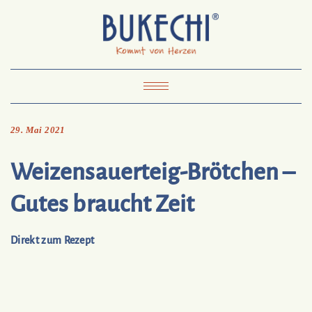
Skip
Pinterest
Mail
to
To
Bukechi
content
About
Impressum
Datenschutz
Kontakt
Toggle
Navigation
29. Mai 2021
Weizensauerteig-Brötchen –
Gutes braucht Zeit
Direkt zum Rezept