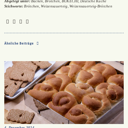
Abgelegt unter:
Backen
,
Brötchen
,
BUKECHI
,
Deutsche Küche
Stichworte:
Brötchen
,
Weizensauerteig
,
Weizensauerteig-Brötchen
Ähnliche Beiträge
4. Dezember 2024