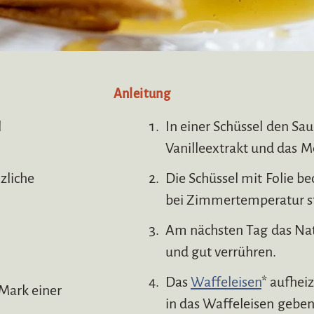
Anleitung
l
In einer Schüssel den Saue
Vanilleextrakt und das M
zliche
Die Schüssel mit Folie b
bei Zimmertemperatur st
Am nächsten Tag das Nat
und gut verrühren.
Das
Waffeleisen
* aufhei
 Mark einer
in das Waffeleisen gebe