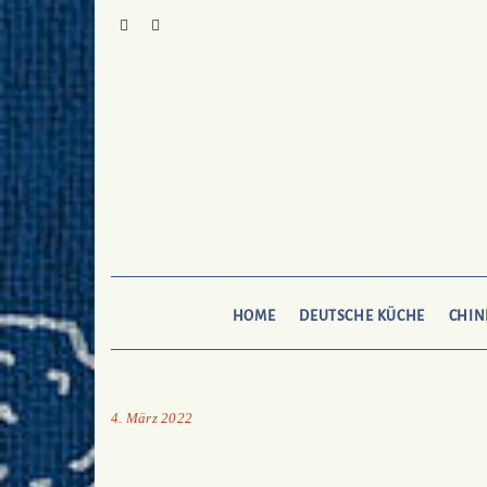
Skip
to
Pinterest
Mail
To
Bukechi
content
HOME
DEUTSCHE KÜCHE
CHIN
4. März 2022