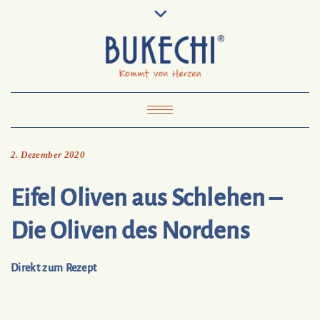
Skip
Pinterest
Mail
to
To
Bukechi
content
About
Impressum
Datenschutz
Kontakt
Toggle Navigation
2. Dezember 2020
Eifel Oliven aus Schlehen –
Die Oliven des Nordens
Direkt zum Rezept