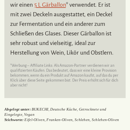
wir einen
5 L Gärballon
* verwendet. Er ist
mit zwei Deckeln ausgestattet, ein Deckel
zur Fermentation und ein anderer zum
Schließen des Glases. Dieser Gärballon ist
sehr robust und vielseitig, ideal zur
Herstellung von Wein, Likör und Obstlern.
*Werbung – Affiliate Links: Als Amazon-Partner verdienen wir an
qualifizierten Käufen. Das bedeutet, dass wir eine kleine Provision
bekommen, wenn du ein Produkt auf Amazon kaufst, auf das du per
Klick über diese Seite gekommen bist. Der Preis erhöht sich für dich
aber nicht!
Abgelegt unter:
BUKECHI
,
Deutsche Küche
,
Getrocknete und
Eingelegte
,
Vegan
Stichworte:
Eifel-Oliven
,
Franken-Oliven
,
Schlehen
,
Schlehen-Oliven