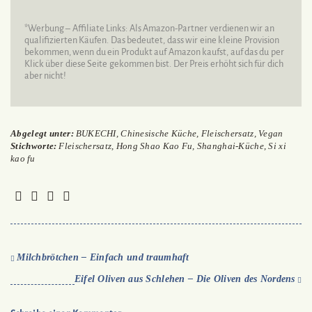
*Werbung – Affiliate Links: Als Amazon-Partner verdienen wir an
qualifizierten Käufen. Das bedeutet, dass wir eine kleine Provision
bekommen, wenn du ein Produkt auf Amazon kaufst, auf das du per
Klick über diese Seite gekommen bist. Der Preis erhöht sich für dich
aber nicht!
Abgelegt unter:
BUKECHI
,
Chinesische Küche
,
Fleischersatz
,
Vegan
Stichworte:
Fleischersatz
,
Hong Shao Kao Fu
,
Shanghai-Küche
,
Si xi
kao fu
Milchbrötchen – Einfach und traumhaft
Eifel Oliven aus Schlehen – Die Oliven des Nordens