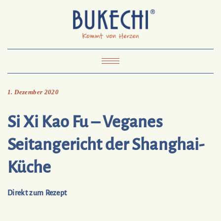
Skip
Pinterest
Mail
to
To
Bukechi
content
About
Impressum
Datenschutz
Kontakt
Toggle
Navigation
1. Dezember 2020
Si Xi Kao Fu – Veganes
Seitangericht der Shanghai-
Küche
Direkt zum Rezept