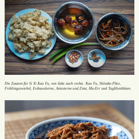
Die Zutaten für Si Xi Kao Fu, von links nach rechts: Kao Fu, Shiitake-Pilze,
Frühlingszwiebel, Erdnusskerne, Anissterne und Zimt, Mu-Err und Taglilienblüten.