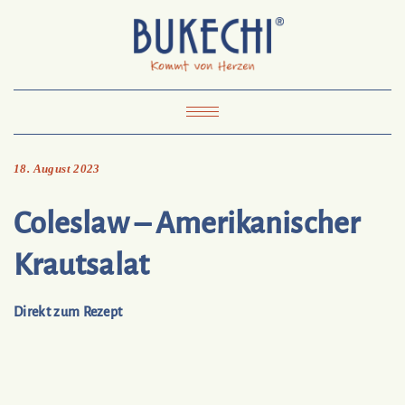
Skip
Pinterest
Mail
to
To
Bukechi
content
About
Impressum
Datenschutz
Kontakt
Toggle
Navigation
18. August 2023
Coleslaw – Amerikanischer
Krautsalat
Direkt zum Rezept