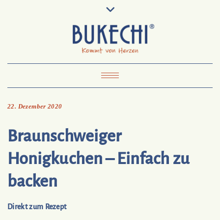
Skip
Pinterest
Mail
to
To
Bukechi
content
About
Impressum
Datenschutz
Kontakt
Toggle Navigation
22. Dezember 2020
Braunschweiger
Honigkuchen – Einfach zu
backen
Direkt zum Rezept