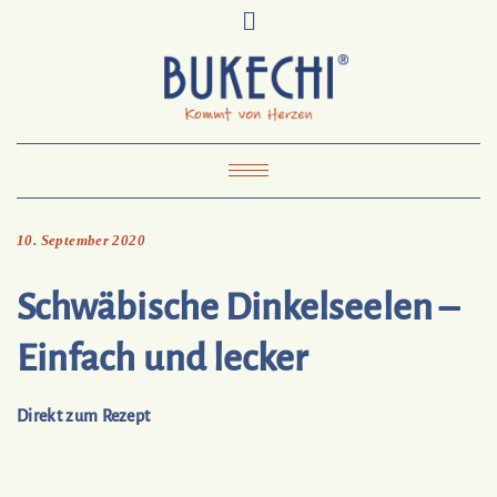
Skip
Pinterest
Mail
to
To
Bukechi
content
About
Impressum
Datenschutz
Kontakt
Toggle Navigation
10. September 2020
Schwäbische Dinkelseelen –
Einfach und lecker
Direkt zum Rezept