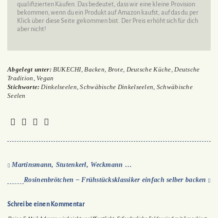
qualifizierten Käufen. Das bedeutet, dass wir eine kleine Provision
bekommen, wenn du ein Produkt auf Amazon kaufst, auf das du per
Klick über diese Seite gekommen bist. Der Preis erhöht sich für dich
aber nicht!
Abgelegt unter:
BUKECHI
,
Backen
,
Brote
,
Deutsche Küche
,
Deutsche
Tradition
,
Vegan
Stichworte:
Dinkelseelen
,
Schwäbische Dinkelseelen
,
Schwäbische
Seelen
Martinsmann, Stutenkerl, Weckmann …
Rosinenbrötchen – Frühstücksklassiker einfach selber backen
Schreibe einen Kommentar