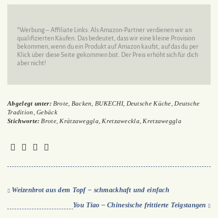
*Werbung – Affiliate Links: Als Amazon-Partner verdienen wir an
qualifizierten Käufen. Das bedeutet, dass wir eine kleine Provision
bekommen, wenn du ein Produkt auf Amazon kaufst, auf das du per
Klick über diese Seite gekommen bist. Der Preis erhöht sich für dich
aber nicht!
Abgelegt unter:
Brote
,
Backen
,
BUKECHI
,
Deutsche Küche
,
Deutsche
Tradition
,
Gebäck
Stichworte:
Brote
,
Krätzaweggla
,
Kretzaweckla
,
Kretzaweggla
Weizenbrot aus dem Topf – schmackhaft und einfach
You Tiao – Chinesische frittierte Teigstangen