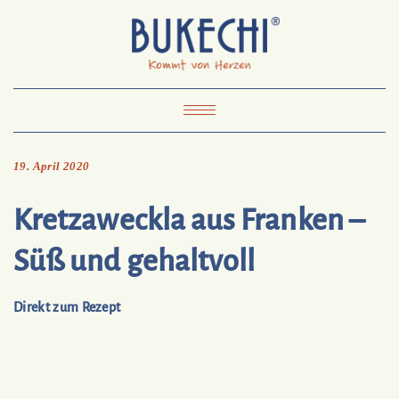
Skip
Pinterest
Mail
to
To
Bukechi
content
About
Impressum
Datenschutz
Kontakt
Toggle
Navigation
19. April 2020
Kretzaweckla aus Franken –
Süß und gehaltvoll
Direkt zum Rezept