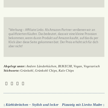
*Werbung – Affiliate Links: Als Amazon-Partner verdienen wir an
qualifizierten Käufen. Das bedeutet, dass wir eine kleine Provision
bekommen, wenn du ein Produkt auf Amazon kaufst, auf das du per
Klick über diese Seite gekommen bist. Der Preis erhöht sich für dich
aber nicht!
Abgelegt unter:
Andere Länderküchen
,
BUKECHI
,
Vegan
,
Vegetarisch
Stichworte:
Grünkohl
,
Grünkohl Chips
,
Kale Chips
Kürbisbrötchen – Stylish und lecker
Pizzateig mit Lievito Madre