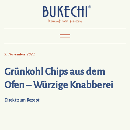
Skip
Pinterest
Mail
to
To
Bukechi
content
About
Impressum
Datenschutz
Kontakt
Toggle
Navigation
9. November 2021
Grünkohl Chips aus dem
Ofen – Würzige Knabberei
Direkt zum Rezept