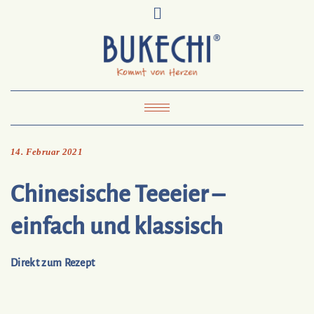
Skip
Pinterest
Mail
to
To
Bukechi
content
About
Impressum
Datenschutz
Kontakt
Toggle Navigation
14. Februar 2021
Chinesische Teeeier –
einfach und klassisch
Direkt zum Rezept