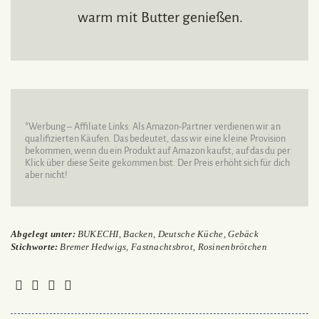
warm mit Butter genießen.
*Werbung – Affiliate Links: Als Amazon-Partner verdienen wir an
qualifizierten Käufen. Das bedeutet, dass wir eine kleine Provision
bekommen, wenn du ein Produkt auf Amazon kaufst, auf das du per
Klick über diese Seite gekommen bist. Der Preis erhöht sich für dich
aber nicht!
Abgelegt unter:
BUKECHI
,
Backen
,
Deutsche Küche
,
Gebäck
Stichworte:
Bremer Hedwigs
,
Fastnachtsbrot
,
Rosinenbrötchen