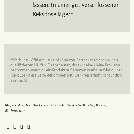
lassen. In einer gut verschlossenen
Keksdose lagern.
*Werbung – Affiliate Links: Als Amazon-Partner verdienen wir an
qualifizierten Käufen. Das bedeutet, dass wir eine kleine Provision
bekommen, wenn du ein Produkt auf Amazon kaufst, auf das du per
Klick über diese Seite gekommen bist. Der Preis erhöht sich für dich
aber nicht!
Abgelegt unter:
Backen
,
BUKECHI
,
Deutsche Küche
,
Kekse
,
Weihnachten