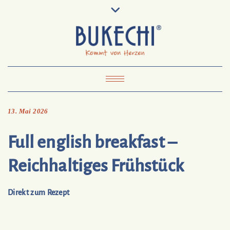
Skip
Pinterest
Mail
to
To
Bukechi
content
About
Impressum
Datenschutz
Kontakt
Toggle Navigation
13. Mai 2026
Full english breakfast –
Reichhaltiges Frühstück
Direkt zum Rezept