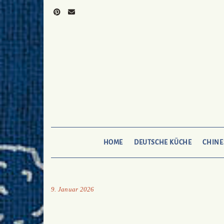
Skip
to
Pinterest
Mail
To
Bukechi
content
HOME
DEUTSCHE KÜCHE
CHINE
9. Januar 2026