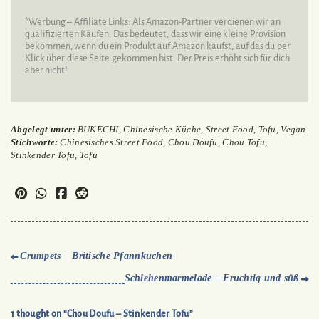
*Werbung – Affiliate Links: Als Amazon-Partner verdienen wir an
qualifizierten Käufen. Das bedeutet, dass wir eine kleine Provision
bekommen, wenn du ein Produkt auf Amazon kaufst, auf das du per
Klick über diese Seite gekommen bist. Der Preis erhöht sich für dich
aber nicht!
Abgelegt unter:
BUKECHI
,
Chinesische Küche
,
Street Food
,
Tofu
,
Vegan
Stichworte:
Chinesisches Street Food
,
Chou Doufu
,
Chou Tofu
,
Stinkender Tofu
,
Tofu
Crumpets – Britische Pfannkuchen
Schlehenmarmelade – Fruchtig und süß
1 thought on “Chou Doufu – Stinkender Tofu”