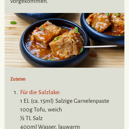
vorgekommen.
Zutaten
Für die Salzlake:
1 EL (ca. 15ml) Salzige Garnelenpaste
100g Tofu, weich
½ TL Salz
400ml Wasser, lauwarm