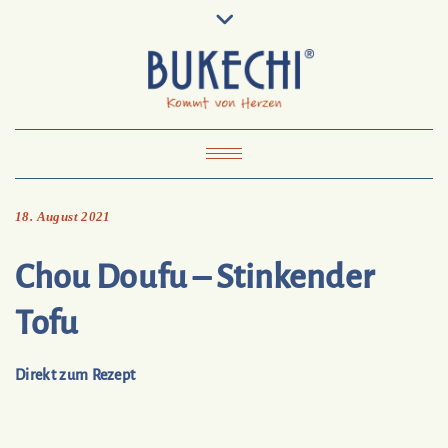
Skip
Pinterest
Mail
to
To
Bukechi
content
About
Impressum
Datenschutz
Kontakt
Toggle Navigation
18. August 2021
Chou Doufu – Stinkender
Tofu
Direkt zum Rezept