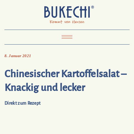
Skip
Pinterest
Mail
to
To
Bukechi
content
About
Impressum
Datenschutz
Kontakt
Toggle
Navigation
8. Januar 2021
Chinesischer Kartoffelsalat –
Knackig und lecker
Direkt zum Rezept