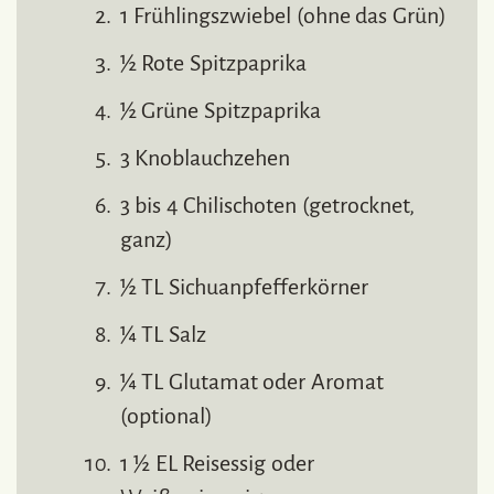
1 Frühlingszwiebel (ohne das Grün)
½ Rote Spitzpaprika
½ Grüne Spitzpaprika
3 Knoblauchzehen
3 bis 4 Chilischoten (getrocknet,
ganz)
½ TL Sichuanpfefferkörner
¼ TL Salz
¼ TL Glutamat oder Aromat
(optional)
1 ½ EL Reisessig oder