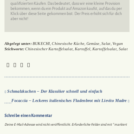
qualifizierten Käufen. Das bedeutet, dass wir eine kleine Provision
bekommen, wenn du ein Produkt auf Amazon kaufst, auf das du per
Klick über diese Seite gekommen bist. Der Preis erhöht sich für dich
aber nicht!
Abgelegt unter:
BUKECHI
,
Chinesische Küche
,
Gemüse
,
Salat
,
Vegan
Stichworte:
Chinesischer Kartoffelsalat
,
Kartoffel
,
Kartoffelsalat
,
Salat
Schmalzkuchen – Der Klassiker schnell und einfach
Focaccia – Leckeres italienisches Fladenbrot mit Lievito Madre
Schreibe einen Kommentar
Deine E-Mail-Adresse wird nicht veröffentlicht.
Erforderliche Felder sind mit
*
markiert