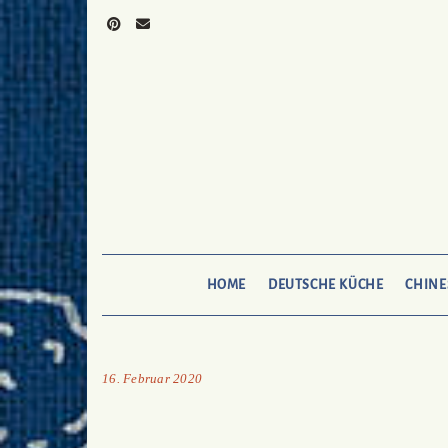
Skip
to
Pinterest
Mail
To
Bukechi
content
HOME
DEUTSCHE KÜCHE
CHINE
16. Februar 2020