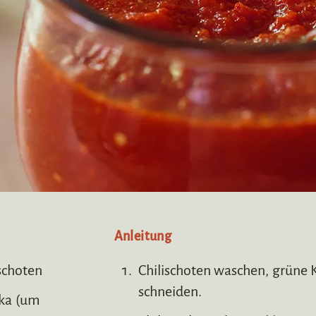
Anleitung
ischoten
Chilischoten waschen, grüne 
schneiden.
ika (um