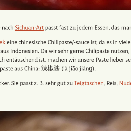
te nach
Sichuan-Art
passt fast zu jedem Essen, das ma
ek
eine chinesische Chilipaste/-sauce ist, da es in vie
us Indonesien. Da wir sehr gerne Chilipaste nutzen,
h entäuschend ist, machen wir unsere Paste lieber sel
paste aus China: 辣椒酱 (là jiāo jiànɡ).
er. Sie passt z. B. sehr gut zu
Teigtaschen
, Reis,
Nud