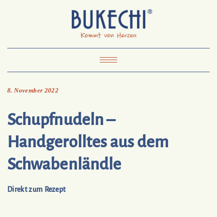
Skip
Pinterest
Mail
to
To
Bukechi
content
About
Impressum
Datenschutz
Kontakt
Toggle
Navigation
8. November 2022
Schupfnudeln –
Handgerolltes aus dem
Schwabenländle
Direkt zum Rezept