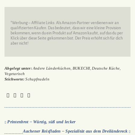
*Werbung – Affiliate Links: Als Amazon-Partner verdienen wir an
qualifizierten Käufen. Das bedeutet, dass wir eine kleine Provision
bekommen, wenn du ein Produkt auf Amazon kaufst, auf das du per
Klick über diese Seite gekommen bist. Der Preis erhöht sich für dich
aber nicht!
Abgelegt unter:
Andere Länderküchen
,
BUKECHI
,
Deutsche Küche
,
Vegetarisch
Stichworte:
Schupfnudeln
Printenbrot – Würzig, süß und lecker
Aachener Reisfladen – Spezialität aus dem Dreiländereck