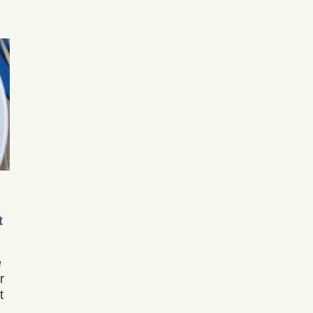
t
e
r
t