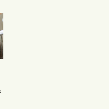
r
ß
t