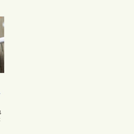
r
ß
t