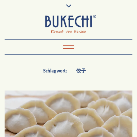
Skip
Pinterest
Mail
to
To
Bukechi
content
About
Impressum
Datenschutz
Kontakt
Toggle Navigation
Schlagwort:
饺子