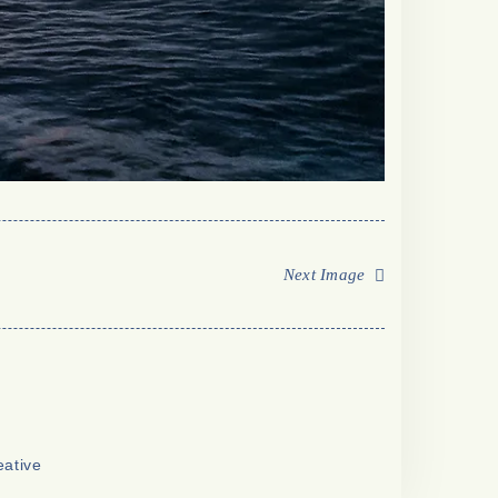
Next Image
eative