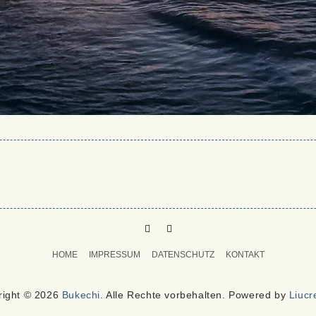
PINTEREST
MAIL
TO
HOME
IMPRESSUM
DATENSCHUTZ
KONTAKT
BUKECHI
right © 2026
Bukechi
. Alle Rechte vorbehalten. Powered by
Liucr