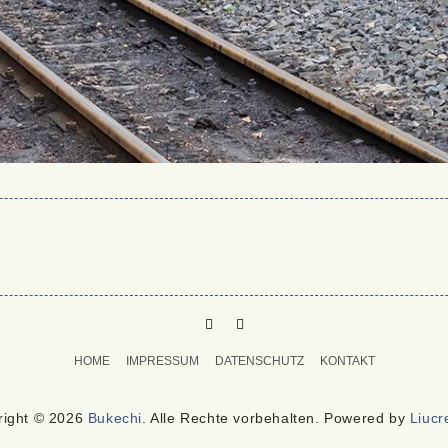
PINTEREST
MAIL
TO
HOME
IMPRESSUM
DATENSCHUTZ
KONTAKT
BUKECHI
right © 2026
Bukechi
. Alle Rechte vorbehalten. Powered by
Liucr