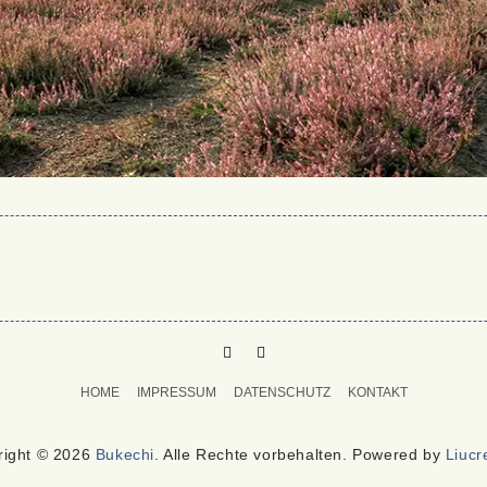
PINTEREST
MAIL
TO
HOME
IMPRESSUM
DATENSCHUTZ
KONTAKT
BUKECHI
right © 2026
Bukechi
. Alle Rechte vorbehalten. Powered by
Liucr